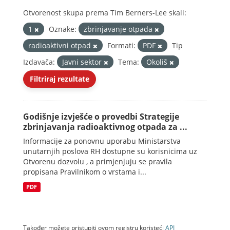
Otvorenost skupa prema Tim Berners-Lee skali:
1
Oznake:
zbrinjavanje otpada
radioaktivni otpad
Formati:
PDF
Tip
Izdavača:
Javni sektor
Tema:
Okoliš
Filtriraj rezultate
Godišnje izvješće o provedbi Strategije
zbrinjavanja radioaktivnog otpada za ...
Informacije za ponovnu uporabu Ministarstva
unutarnjih poslova RH dostupne su korisnicima uz
Otvorenu dozvolu , a primjenjuju se pravila
propisana Pravilnikom o vrstama i...
PDF
Također možete pristupiti ovom registru koristeći
API