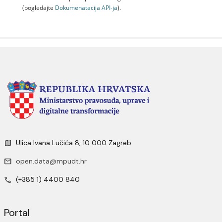
(pogledajte
Dokumenаtаcijа API-jа
).