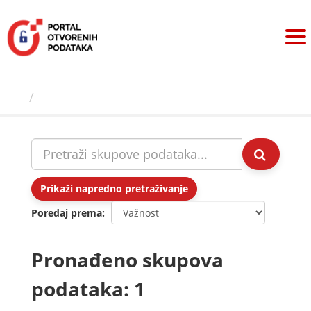
Preskoči
na
sadržaj
Skupovi podаtаkа
Prikaži napredno pretraživanje
Poredaj prema
Pronađeno skupova
podataka: 1