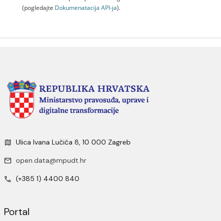
(pogledajte
Dokumenаtаcijа API-jа
).