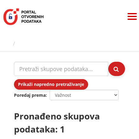
Preskoči
na
sadržaj
Skupovi podаtаkа
Prikaži napredno pretraživanje
Poredaj prema
Pronađeno skupova
podataka: 1