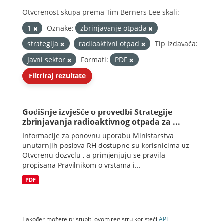
Otvorenost skupa prema Tim Berners-Lee skali:
1
Oznake:
zbrinjavanje otpada
strategija
radioaktivni otpad
Tip Izdavača:
Javni sektor
Formati:
PDF
Filtriraj rezultate
Godišnje izvješće o provedbi Strategije
zbrinjavanja radioaktivnog otpada za ...
Informacije za ponovnu uporabu Ministarstva
unutarnjih poslova RH dostupne su korisnicima uz
Otvorenu dozvolu , a primjenjuju se pravila
propisana Pravilnikom o vrstama i...
PDF
Također možete pristupiti ovom registru koristeći
API