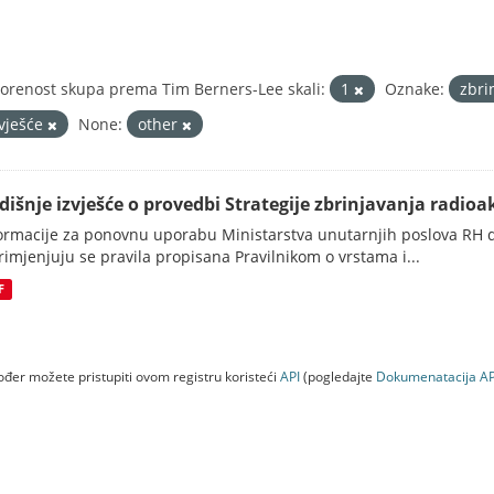
orenost skupa prema Tim Berners-Lee skali:
1
Oznake:
zbri
zvješće
None:
other
dišnje izvješće o provedbi Strategije zbrinjavanja radioak
ormacije za ponovnu uporabu Ministarstva unutarnjih poslova RH d
rimjenjuju se pravila propisana Pravilnikom o vrstama i...
F
đer možete pristupiti ovom registru koristeći
API
(pogledajte
Dokumenаtаcijа AP