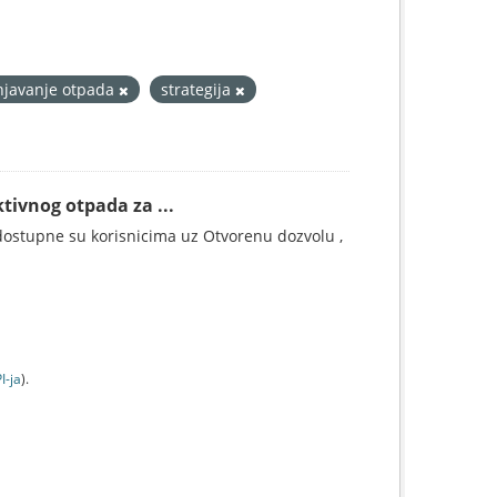
njavanje otpada
strategija
tivnog otpada za ...
ostupne su korisnicima uz Otvorenu dozvolu ,
I-jа
).