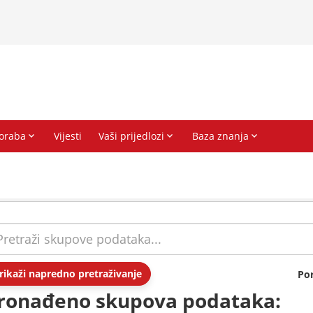
rikaži napredno pretraživanje
Po
ronađeno skupova podataka: