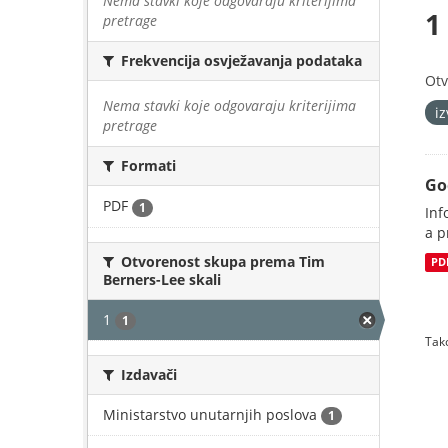
Nema stavki koje odgovaraju kriterijima
1
pretrage
Frekvencija osvježavanja podataka
Otv
Nema stavki koje odgovaraju kriterijima
i
pretrage
Formati
Go
PDF
1
Inf
a p
Otvorenost skupa prema Tim
PD
Berners-Lee skali
1
1
Tako
Izdavači
Ministarstvo unutarnjih poslova
1