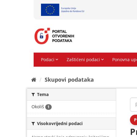
Preskoči
na
sadržaj
Skupovi podаtаkа
Tema
Okoliš
1
P
Visokovrijedni podaci
P