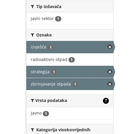
Tip izdavača
Javni sektor
1
Oznake
izvješće
1
radioaktivni otpad
1
strategija
1
zbrinjavanje otpada
1
Vrsta podataka
?
Javno
1
Kategorija visokovrijednih