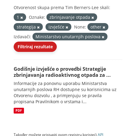
Otvorenost skupa prema Tim Berners-Lee skali:
1
Oznake:
zbrinjavanje otpada
strategija
izvješće
None:
other
Izdavači:
Ministarstvo unutarnjih poslova
Filtriraj rezultate
Godišnje izvješće o provedbi Strategije
zbrinjavanja radioaktivnog otpada za ...
Informacije za ponovnu uporabu Ministarstva
unutarnjih poslova RH dostupne su korisnicima uz
Otvorenu dozvolu , a primjenjuju se pravila
propisana Pravilnikom o vrstama i...
PDF
Također možete pristupiti ovom registru koristeći
API