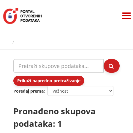
Preskoči
na
sadržaj
Skupovi podаtаkа
Prikaži napredno pretraživanje
Poredaj prema
Pronađeno skupova
podataka: 1