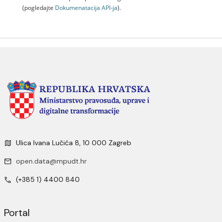
(pogledajte
Dokumenаtаcijа API-jа
).