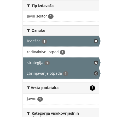
Tip izdavača
Javni sektor
1
Oznake
izvješće
1
radioaktivni otpad
1
strategija
1
zbrinjavanje otpada
1
Vrsta podataka
?
Javno
1
Kategorija visokovrijednih