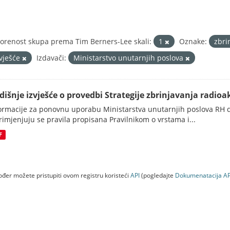
orenost skupa prema Tim Berners-Lee skali:
1
Oznake:
zbri
zvješće
Izdavači:
Ministarstvo unutarnjih poslova
dišnje izvješće o provedbi Strategije zbrinjavanja radioak
ormacije za ponovnu uporabu Ministarstva unutarnjih poslova RH d
rimjenjuju se pravila propisana Pravilnikom o vrstama i...
F
đer možete pristupiti ovom registru koristeći
API
(pogledajte
Dokumenаtаcijа AP