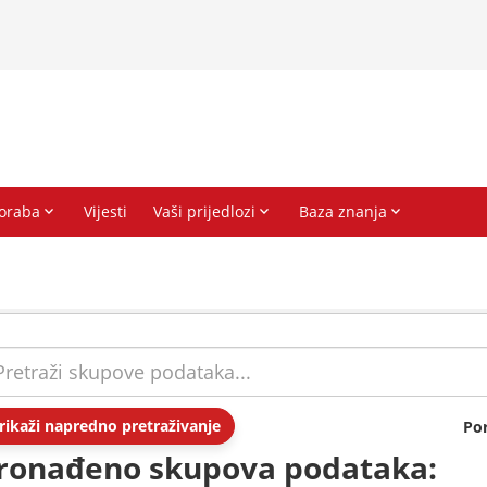
rikaži napredno pretraživanje
Po
ronađeno skupova podataka: