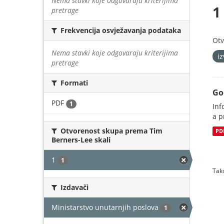
Nema stavki koje odgovaraju kriterijima
1
pretrage
Frekvencija osvježavanja podataka
Otv
Nema stavki koje odgovaraju kriterijima
i
pretrage
Formati
Go
PDF
1
Inf
a p
Otvorenost skupa prema Tim
PD
Berners-Lee skali
1
1
Tako
Izdavači
Ministarstvo unutarnjih poslova
1