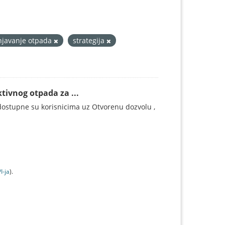
njavanje otpada
strategija
tivnog otpada za ...
ostupne su korisnicima uz Otvorenu dozvolu ,
I-jа
).