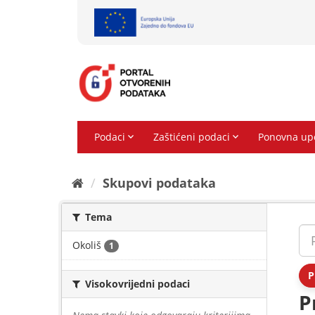
Preskoči
na
sadržaj
Skupovi podаtаkа
Tema
Okoliš
1
P
Visokovrijedni podaci
P