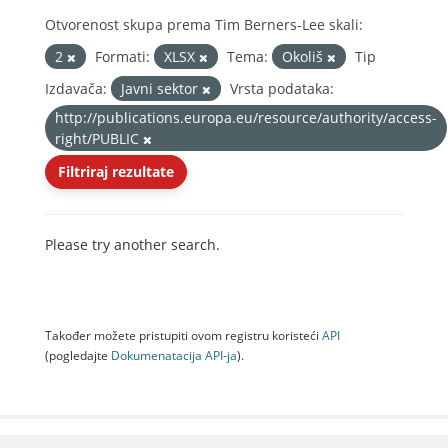
Otvorenost skupa prema Tim Berners-Lee skali:
2
Formati:
XLSX
Tema:
Okoliš
Tip
Izdavača:
Javni sektor
Vrsta podataka:
http://publications.europa.eu/resource/authority/access-
right/PUBLIC
Filtriraj rezultate
Please try another search.
Također možete pristupiti ovom registru koristeći
API
(pogledajte
Dokumenаtаcijа API-jа
).