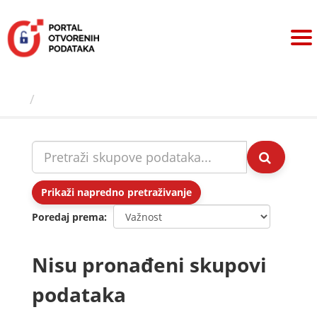
Preskoči
na
sadržaj
Skupovi podаtаkа
Prikaži napredno pretraživanje
Poredaj prema
Nisu pronađeni skupovi
podataka