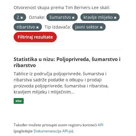
Otvorenost skupa prema Tim Berners-Lee skali:
2
Oznake:
šumarstvo
kravlje mlijeko
ribarstvo
Tip Izdavača:
Javni sektor
Filtriraj rezultate
Statistika u nizu: Poljoprivreda, šumarstvo i
ribarstvo
Tablice iz područja poljoprivrede, šumarstva i
ribarstva sadrže podatke o otkupu i prodaji
proizvoda poljoprivrede, šumarstva i ribarstva,
kravljem mlijeku i mliječnim...
xlsx
Također možete pristupiti ovom registru koristeći
API
(pogledajte
Dokumenаtаcijа API-jа
).