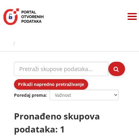
Preskoči
na
sadržaj
Skupovi podаtаkа
Prikaži napredno pretraživanje
Poredaj prema
Pronađeno skupova
podataka: 1