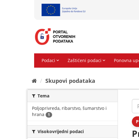
Preskoči
na
sadržaj
Skupovi podаtаkа
Tema
Poljoprivreda, ribarstvo, šumarstvo i
hrana
1
P
P
Visokovrijedni podaci