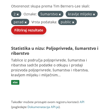
Otvorenost skupa prema Tim Berners-Lee skali:
2
Oznake:
šumarstvo
kravlje mlijeko
perad
Vrsta podataka:
public
Filtriraj rezultate
Statistika u nizu: Poljoprivreda, šumarstvo i
ribarstvo
Tablice iz područja poljoprivrede, šumarstva i
ribarstva sadrže podatke o otkupu i prodaji
proizvoda poljoprivrede, šumarstva i ribarstva,
kravljem mlijeku i mliječnim...
xlsx
Također možete pristupiti ovom registru koristeći
API
(pogledajte
Dokumenаtаcijа API-jа
).