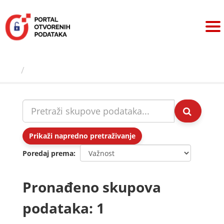
Preskoči
na
sadržaj
Skupovi podаtаkа
Prikaži napredno pretraživanje
Poredaj prema
Pronađeno skupova
podataka: 1