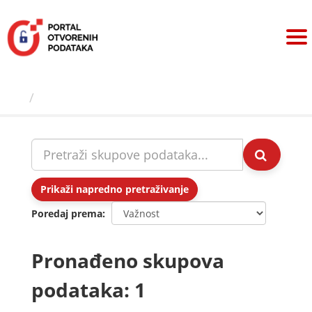
Preskoči
na
sadržaj
Skupovi podаtаkа
Prikaži napredno pretraživanje
Poredaj prema
Pronađeno skupova
podataka: 1