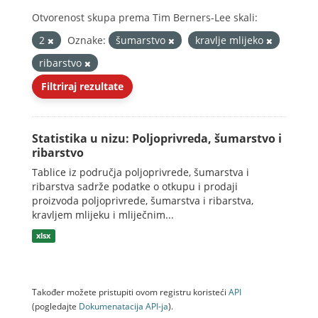
Otvorenost skupa prema Tim Berners-Lee skali:
2
Oznake:
šumarstvo
kravlje mlijeko
ribarstvo
Filtriraj rezultate
Statistika u nizu: Poljoprivreda, šumarstvo i
ribarstvo
Tablice iz područja poljoprivrede, šumarstva i
ribarstva sadrže podatke o otkupu i prodaji
proizvoda poljoprivrede, šumarstva i ribarstva,
kravljem mlijeku i mliječnim...
xlsx
Također možete pristupiti ovom registru koristeći
API
(pogledajte
Dokumenаtаcijа API-jа
).