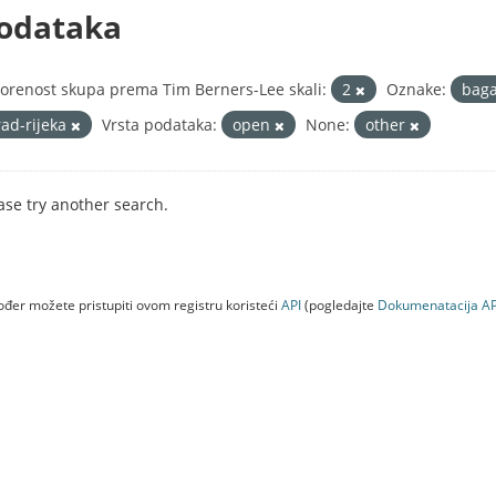
odataka
orenost skupa prema Tim Berners-Lee skali:
2
Oznake:
baga
rad-rijeka
Vrsta podataka:
open
None:
other
ase try another search.
đer možete pristupiti ovom registru koristeći
API
(pogledajte
Dokumenаtаcijа AP