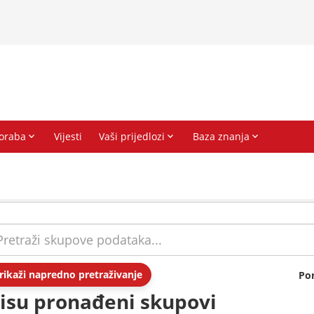
rikaži napredno pretraživanje
Po
isu pronađeni skupovi