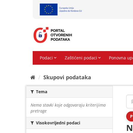
Preskoči
na
sadržaj
Skupovi podаtаkа
Tema
Nema stavki koje odgovaraju kriterijima
pretrage
P
Visokovrijedni podaci
N