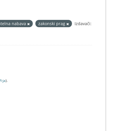
telna nabava
zakonski prag
Izdavači:
I-jа
).