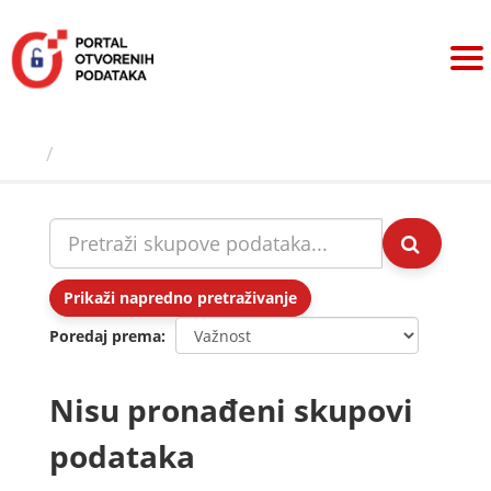
Preskoči
na
sadržaj
Skupovi podаtаkа
Prikaži napredno pretraživanje
Poredaj prema
Nisu pronađeni skupovi
podataka