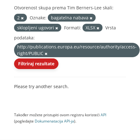
Otvorenost skupa prema Tim Berners-Lee skali:
2
Oznake:
bagatelna nabava
sklopljeni ugovori
Formati:
XLSX
Vrsta
podataka:
http://publications.europa.eu/resource/authority/access-
right/PUBLIC
Filtriraj rezultate
Please try another search.
Također možete pristupiti ovom registru koristeći
API
(pogledajte
Dokumenаtаcijа API-jа
).