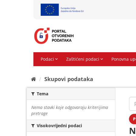
Preskoči
na
sadržaj
Skupovi podаtаkа
Tema
Nema stavki koje odgovaraju kriterijima
pretrage
P
Visokovrijedni podaci
N