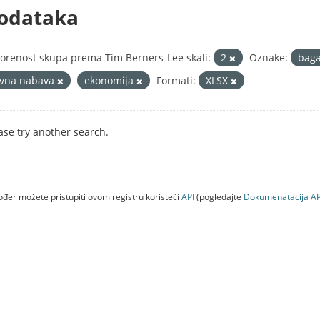
odataka
orenost skupa prema Tim Berners-Lee skali:
2
Oznake:
baga
avna nabava
ekonomija
Formati:
XLSX
ase try another search.
đer možete pristupiti ovom registru koristeći
API
(pogledajte
Dokumenаtаcijа AP