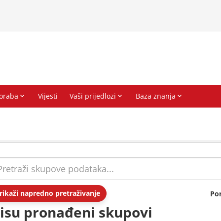
rikaži napredno pretraživanje
Po
isu pronađeni skupovi