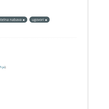
telna nabava
ugovori
I-jа
).