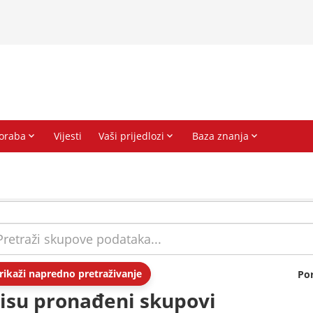
rikaži napredno pretraživanje
Po
isu pronađeni skupovi