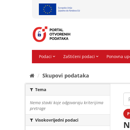
Preskoči
na
sadržaj
Skupovi podаtаkа
Tema
Nema stavki koje odgovaraju kriterijima
pretrage
P
Visokovrijedni podaci
N