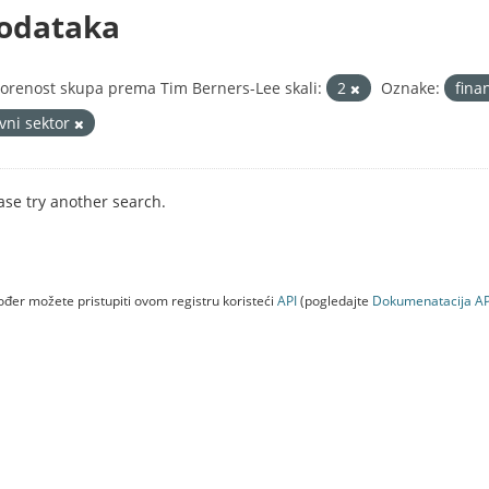
odataka
orenost skupa prema Tim Berners-Lee skali:
2
Oznake:
fina
avni sektor
ase try another search.
đer možete pristupiti ovom registru koristeći
API
(pogledajte
Dokumenаtаcijа AP