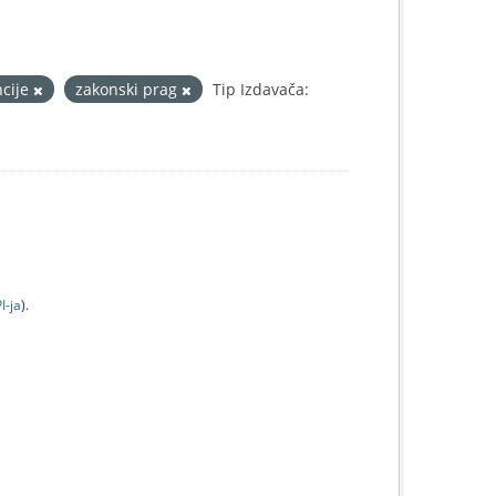
ncije
zakonski prag
Tip Izdavača:
I-jа
).