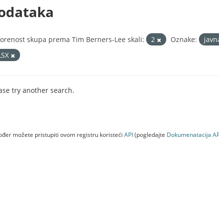
odataka
orenost skupa prema Tim Berners-Lee skali:
2
Oznake:
javn
LSX
ase try another search.
đer možete pristupiti ovom registru koristeći
API
(pogledajte
Dokumenаtаcijа AP