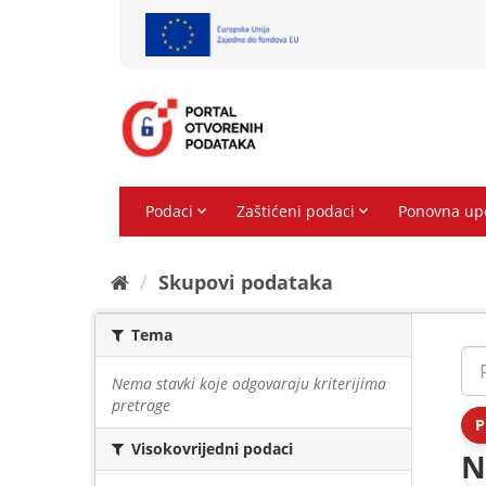
Preskoči
na
sadržaj
Skupovi podаtаkа
Tema
Nema stavki koje odgovaraju kriterijima
pretrage
P
Visokovrijedni podaci
N