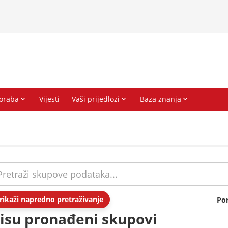
rikaži napredno pretraživanje
Po
isu pronađeni skupovi