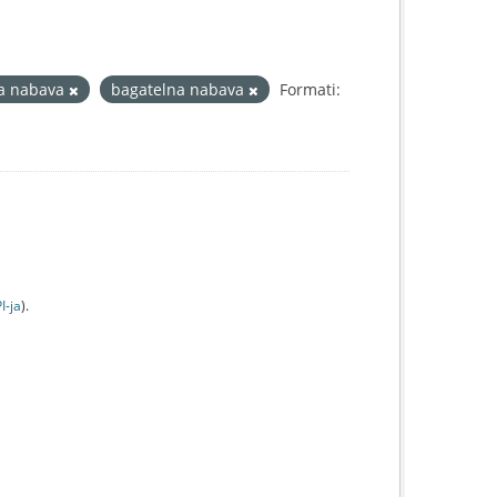
a nabava
bagatelna nabava
Formati:
I-jа
).