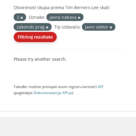
Otvorenost skupa prema Tim Berners-Lee skali:
2
Oznake:
javna nabava
zakonski prag
Tip Izdavača:
Javni sektor
Filtriraj rezultate
Please try another search.
Također možete pristupiti ovom registru koristeći
API
(pogledajte
Dokumenаtаcijа API-jа
).