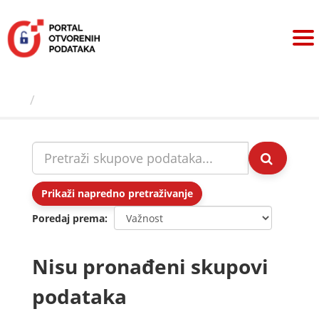
Preskoči
na
sadržaj
Skupovi podаtаkа
Prikaži napredno pretraživanje
Poredaj prema
Nisu pronađeni skupovi
podataka