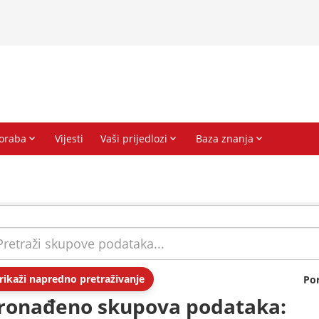
rikaži napredno pretraživanje
Po
ronađeno skupova podataka: