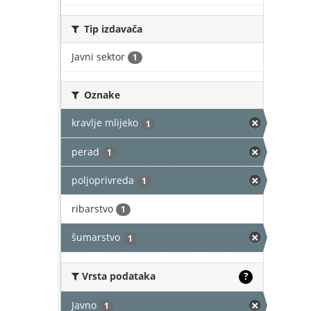
Tip izdavača
Javni sektor
1
Oznake
kravlje mlijeko
1
perad
1
poljoprivreda
1
ribarstvo
1
šumarstvo
1
Vrsta podataka
?
Javno
1