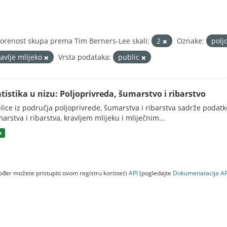
orenost skupa prema Tim Berners-Lee skali:
2
Oznake:
polj
ravlje mlijeko
Vrsta podataka:
public
atistika u nizu: Poljoprivreda, šumarstvo i ribarstvo
lice iz područja poljoprivrede, šumarstva i ribarstva sadrže podatk
arstva i ribarstva, kravljem mlijeku i mliječnim...
x
đer možete pristupiti ovom registru koristeći
API
(pogledajte
Dokumenаtаcijа AP