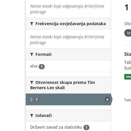
1
Nema stavki koje odgovaraju kriterijima
pretrage
Otv
Frekvencija osvježavanja podataka
k
Nema stavki koje odgovaraju kriterijima
pretrage
St
Formati
Tab
xlsx
1
šum
xls
Otvorenost skupa prema Tim
Berners-Lee skali
2
1
Tako
Izdavači
Državni zavod za statistiku
1