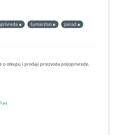
oprivreda
šumarstvo
perad
e o otkupu i prodaji proizvoda poljoprivrede,
I-jа
).