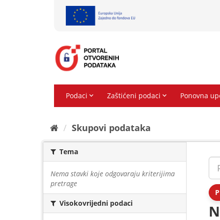
Preskoči
na
sadržaj
Skupovi podаtаkа
Tema
Nema stavki koje odgovaraju kriterijima
pretrage
P
Visokovrijedni podaci
N