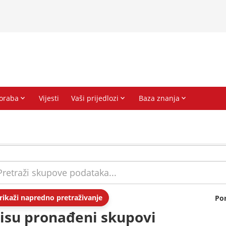
rikaži napredno pretraživanje
Po
isu pronađeni skupovi