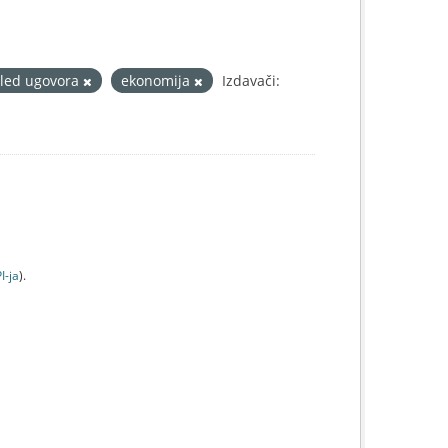
led ugovora
ekonomija
Izdavači:
I-jа
).