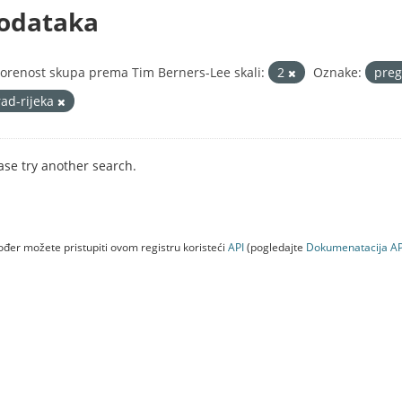
odataka
orenost skupa prema Tim Berners-Lee skali:
2
Oznake:
preg
rad-rijeka
ase try another search.
đer možete pristupiti ovom registru koristeći
API
(pogledajte
Dokumenаtаcijа AP