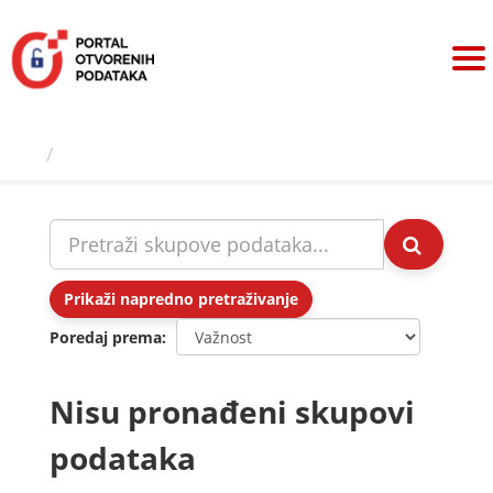
Preskoči
na
sadržaj
Skupovi podаtаkа
Prikaži napredno pretraživanje
Poredaj prema
Nisu pronađeni skupovi
podataka