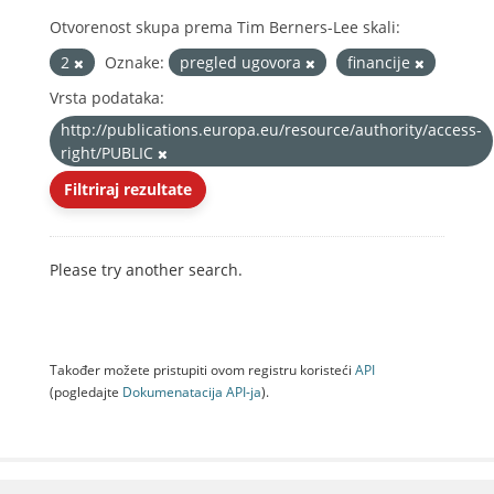
Otvorenost skupa prema Tim Berners-Lee skali:
2
Oznake:
pregled ugovora
financije
Vrsta podataka:
http://publications.europa.eu/resource/authority/access-
right/PUBLIC
Filtriraj rezultate
Please try another search.
Također možete pristupiti ovom registru koristeći
API
(pogledajte
Dokumenаtаcijа API-jа
).