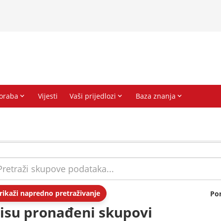
rikaži napredno pretraživanje
Po
isu pronađeni skupovi