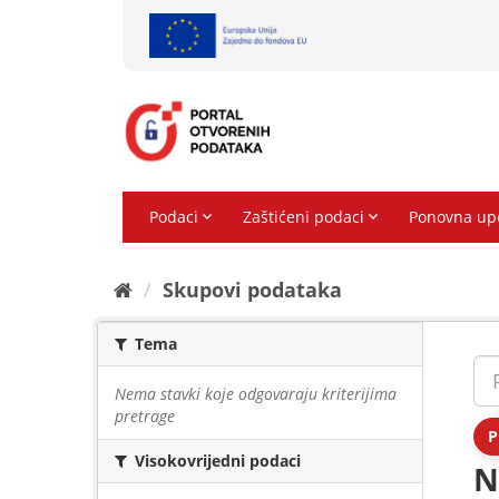
Preskoči
na
sadržaj
Skupovi podаtаkа
Tema
Nema stavki koje odgovaraju kriterijima
pretrage
P
Visokovrijedni podaci
N