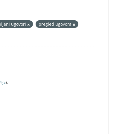
pljeni ugovori
pregled ugovora
I-jа
).