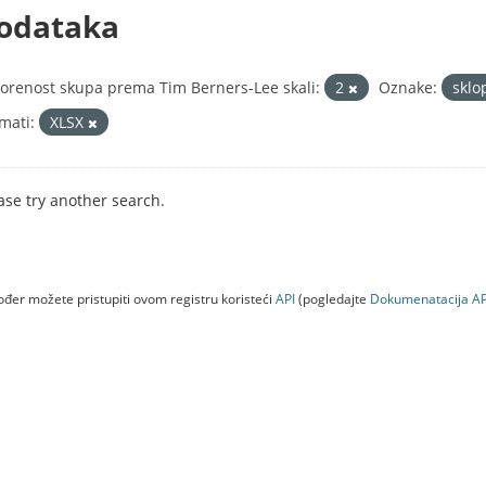
odataka
orenost skupa prema Tim Berners-Lee skali:
2
Oznake:
sklo
mati:
XLSX
ase try another search.
đer možete pristupiti ovom registru koristeći
API
(pogledajte
Dokumenаtаcijа AP