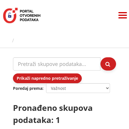
Preskoči
na
sadržaj
Skupovi podаtаkа
Prikaži napredno pretraživanje
Poredaj prema
Pronađeno skupova
podataka: 1