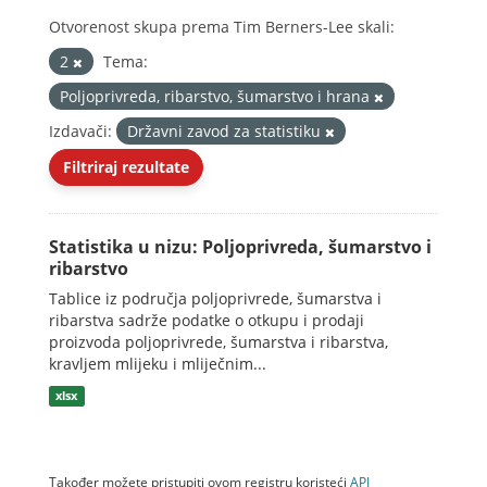
Otvorenost skupa prema Tim Berners-Lee skali:
2
Tema:
Poljoprivreda, ribarstvo, šumarstvo i hrana
Izdavači:
Državni zavod za statistiku
Filtriraj rezultate
Statistika u nizu: Poljoprivreda, šumarstvo i
ribarstvo
Tablice iz područja poljoprivrede, šumarstva i
ribarstva sadrže podatke o otkupu i prodaji
proizvoda poljoprivrede, šumarstva i ribarstva,
kravljem mlijeku i mliječnim...
xlsx
Također možete pristupiti ovom registru koristeći
API