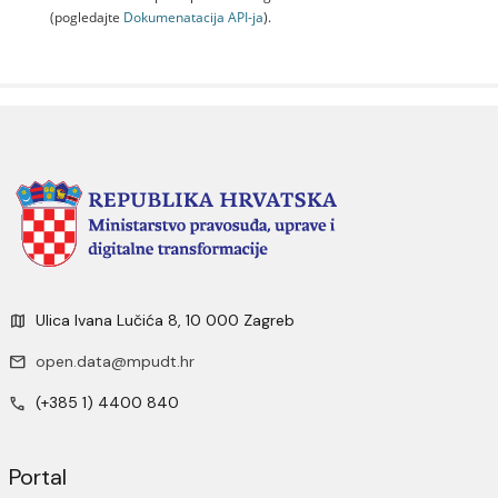
(pogledajte
Dokumenаtаcijа API-jа
).