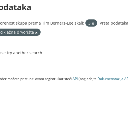
odataka
orenost skupa prema Tim Berners-Lee skali:
3
Vrsta podataka
eciklažna drvorišta
ase try another search.
đer možete pristupiti ovom registru koristeći
API
(pogledajte
Dokumenаtаcijа AP