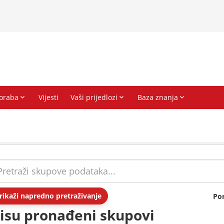
rikaži napredno pretraživanje
Po
isu pronađeni skupovi