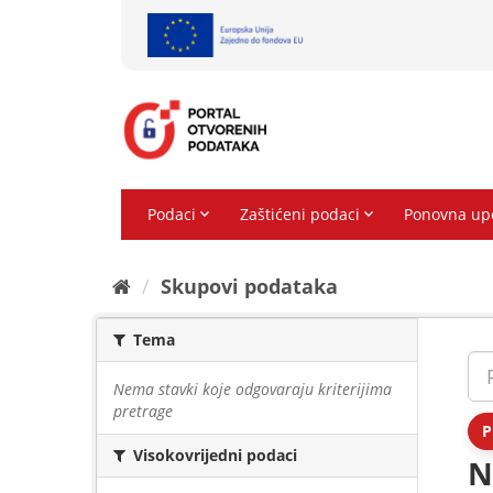
Preskoči
na
sadržaj
Skupovi podаtаkа
Tema
Nema stavki koje odgovaraju kriterijima
pretrage
P
Visokovrijedni podaci
N