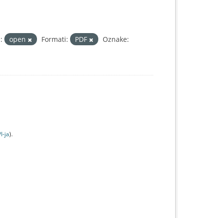
:
open
Formati:
PDF
Oznake:
I-jа
).