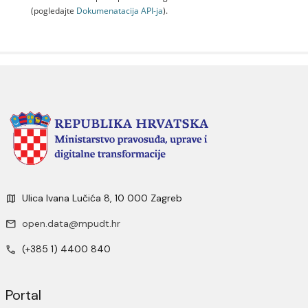
(pogledajte
Dokumenаtаcijа API-jа
).