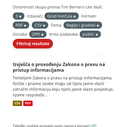
Otvorenost skupa prema Tim Berners-Lee skali:
3
Izdavači:
Grad Korčula
Formati:
PDF
CSV
Tema:
Regije i gradovi
Oznake:
ZPPI
Vrsta podataka:
public
Filtriraj rezultate
Izvješća o provođenju Zakona o pravu na
pristup informacijama
Temeljem Zakona o pravu na pristup informacijama,
fizičke i pravne osobe mogu od tijela javne vlasti
zatražiti informaciju koju tijelo javne vlasti posjeduje,
njome raspolaže...
CSV
PDF
Također možete pristupiti ovom registru koristeći
API