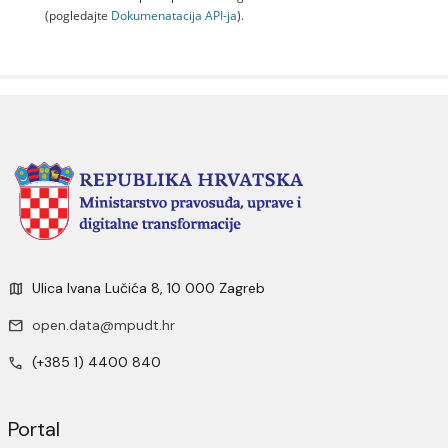
(pogledajte
Dokumenаtаcijа API-jа
).