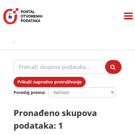
Preskoči
na
sadržaj
Skupovi podаtаkа
Prikaži napredno pretraživanje
Poredaj prema
Pronađeno skupova
podataka: 1