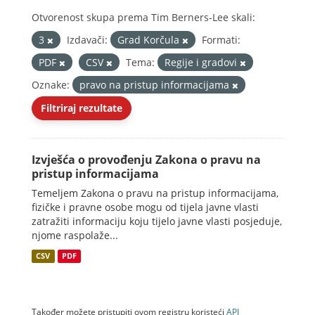
Otvorenost skupa prema Tim Berners-Lee skali:
3
Izdavači:
Grad Korčula
Formati:
PDF
CSV
Tema:
Regije i gradovi
Oznake:
pravo na pristup informacijama
Filtriraj rezultate
Izvješća o provođenju Zakona o pravu na
pristup informacijama
Temeljem Zakona o pravu na pristup informacijama,
fizičke i pravne osobe mogu od tijela javne vlasti
zatražiti informaciju koju tijelo javne vlasti posjeduje,
njome raspolaže...
CSV
PDF
Također možete pristupiti ovom registru koristeći
API