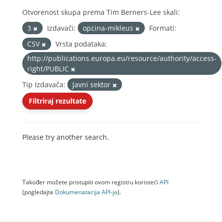
Otvorenost skupa prema Tim Berners-Lee skali:
3
Izdavači:
opcina-mikleus
Formati:
CSV
Vrsta podataka:
http://publications.europa.eu/resource/authority/access-
right/PUBLIC
Tip Izdavača:
Javni sektor
Filtriraj rezultate
Please try another search.
Također možete pristupiti ovom registru koristeći
API
(pogledajte
Dokumenаtаcijа API-jа
).