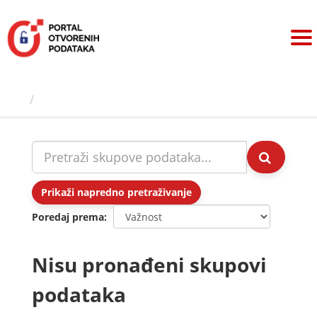
Preskoči
na
sadržaj
Skupovi podаtаkа
Prikaži napredno pretraživanje
Poredaj prema
Nisu pronađeni skupovi
podataka