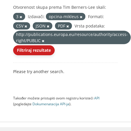
Otvorenost skupa prema Tim Berners-Lee skali:
3
Izdavači:
opcina-mikleus
Formati:
CSV
JSON
PDF
Vrsta podataka:
http://publications.europa.eu/resource/authority/access-
right/PUBLIC
Filtriraj rezultate
Please try another search.
Također možete pristupiti ovom registru koristeći
API
(pogledajte
Dokumenаtаcijа API-jа
).