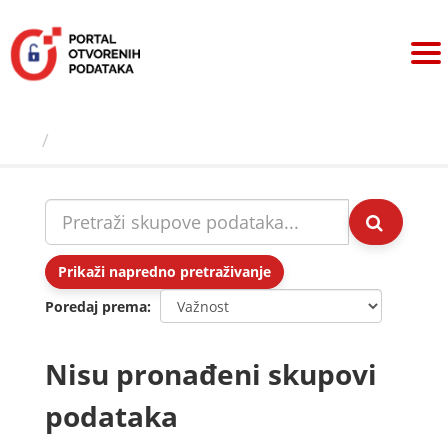
Preskoči
na
sadržaj
Skupovi podаtаkа
Prikaži napredno pretraživanje
Poredaj prema
Nisu pronađeni skupovi
podataka