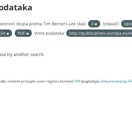
odataka
orenost skupa prema Tim Berners-Lee skali:
3
Izdavači:
opc
LSX
PDF
Vrsta podataka:
http://publications.europa.eu/
ase try another search.
đer možete pristupiti ovom registru koristeći
API
(pogledajte
Dokumenаtаcijа AP