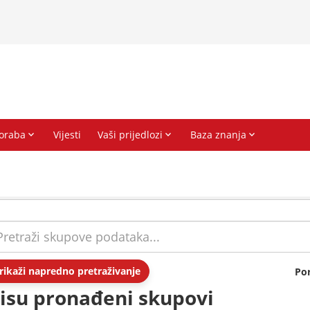
rikaži napredno pretraživanje
Po
isu pronađeni skupovi