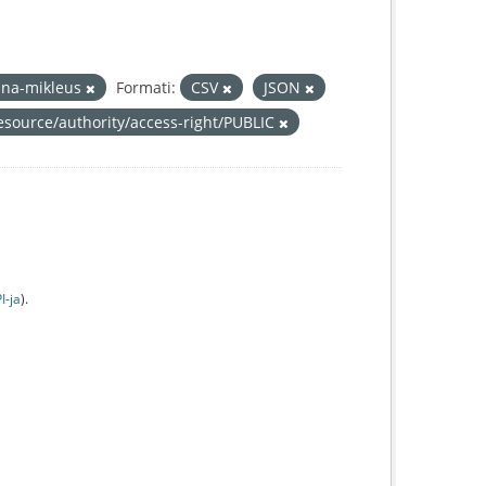
ina-mikleus
Formati:
CSV
JSON
resource/authority/access-right/PUBLIC
I-jа
).