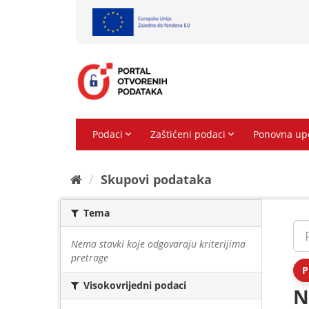
Preskoči
na
sadržaj
Skupovi podаtаkа
Tema
Nema stavki koje odgovaraju kriterijima
pretrage
P
Visokovrijedni podaci
N