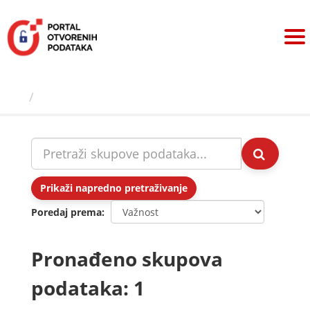
Preskoči
na
sadržaj
Skupovi podаtаkа
Prikaži napredno pretraživanje
Poredaj prema
Pronađeno skupova
podataka: 1