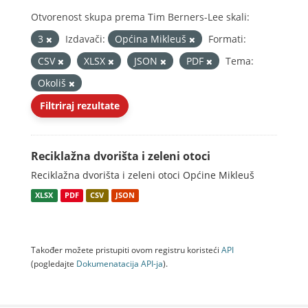
Otvorenost skupa prema Tim Berners-Lee skali:
3
Izdavači:
Općina Mikleuš
Formati:
CSV
XLSX
JSON
PDF
Tema:
Okoliš
Filtriraj rezultate
Reciklažna dvorišta i zeleni otoci
Reciklažna dvorišta i zeleni otoci Općine Mikleuš
XLSX
PDF
CSV
JSON
Također možete pristupiti ovom registru koristeći
API
(pogledajte
Dokumenаtаcijа API-jа
).