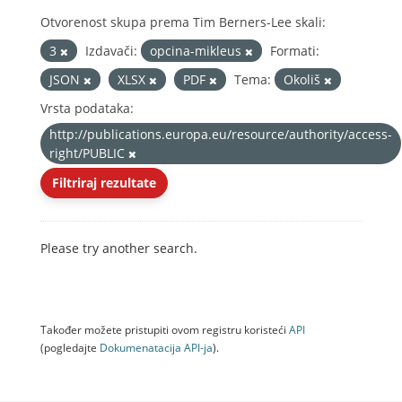
Otvorenost skupa prema Tim Berners-Lee skali:
3
Izdavači:
opcina-mikleus
Formati:
JSON
XLSX
PDF
Tema:
Okoliš
Vrsta podataka:
http://publications.europa.eu/resource/authority/access-
right/PUBLIC
Filtriraj rezultate
Please try another search.
Također možete pristupiti ovom registru koristeći
API
(pogledajte
Dokumenаtаcijа API-jа
).