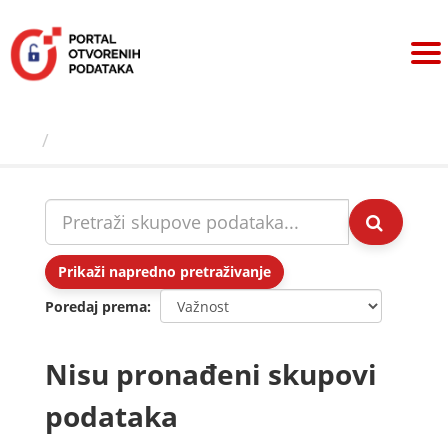
Preskoči
na
sadržaj
Skupovi podаtаkа
Prikaži napredno pretraživanje
Poredaj prema
Nisu pronađeni skupovi
podataka