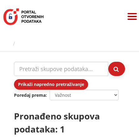
Preskoči
na
sadržaj
Skupovi podаtаkа
Prikaži napredno pretraživanje
Poredaj prema
Pronađeno skupova
podataka: 1