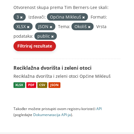
Otvorenost skupa prema Tim Berners-Lee skali:
3
Izdavači:
Općina Mikleuš
Formati:
XLSX
JSON
Tema:
Okoliš
Vrsta
podataka:
public
Filtriraj rezultate
Reciklažna dvorišta i zeleni otoci
Reciklažna dvorišta i zeleni otoci Općine Mikleuš
XLSX
PDF
CSV
JSON
Također možete pristupiti ovom registru koristeći
API
(pogledajte
Dokumenаtаcijа API-jа
).