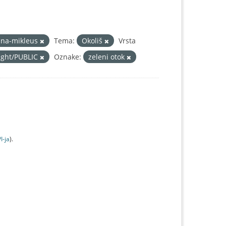
ina-mikleus
Tema:
Okoliš
Vrsta
right/PUBLIC
Oznake:
zeleni otok
I-jа
).