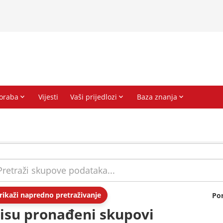
rikaži napredno pretraživanje
Po
isu pronađeni skupovi