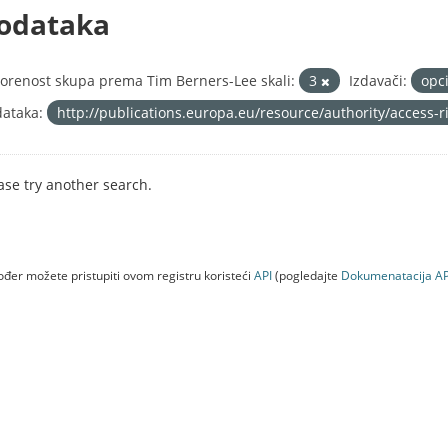
odataka
orenost skupa prema Tim Berners-Lee skali:
3
Izdavači:
opc
ataka:
http://publications.europa.eu/resource/authority/access-
ase try another search.
đer možete pristupiti ovom registru koristeći
API
(pogledajte
Dokumenаtаcijа AP