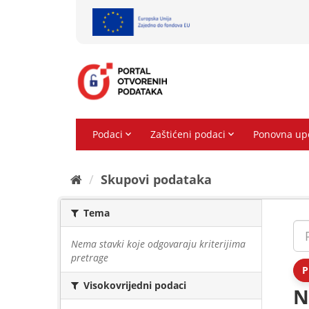
Preskoči
na
sadržaj
Skupovi podаtаkа
Tema
Nema stavki koje odgovaraju kriterijima
pretrage
P
Visokovrijedni podaci
N