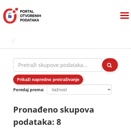
Preskoči
na
sadržaj
Skupovi podаtаkа
Prikaži napredno pretraživanje
Poredaj prema
Pronađeno skupova
podataka: 8