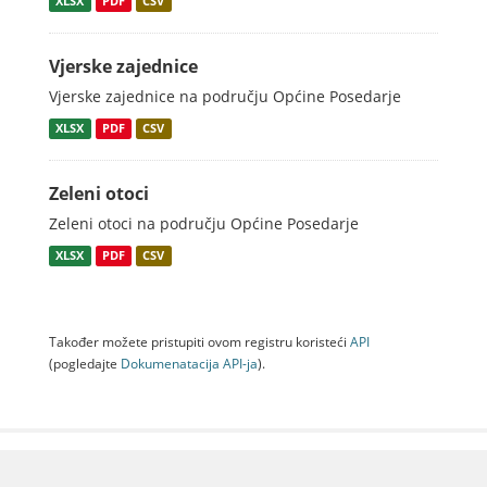
XLSX
PDF
CSV
Vjerske zajednice
Vjerske zajednice na području Općine Posedarje
XLSX
PDF
CSV
Zeleni otoci
Zeleni otoci na području Općine Posedarje
XLSX
PDF
CSV
Također možete pristupiti ovom registru koristeći
API
(pogledajte
Dokumenаtаcijа API-jа
).