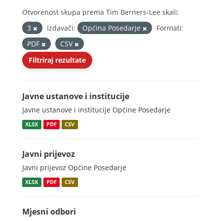
Otvorenost skupa prema Tim Berners-Lee skali:
3
Izdavači:
Općina Posedarje
Formati:
PDF
CSV
Filtriraj rezultate
Javne ustanove i institucije
Javne ustanove i institucije Općine Posedarje
XLSX
PDF
CSV
Javni prijevoz
Javni prijevoz Općine Posedarje
XLSX
PDF
CSV
Mjesni odbori