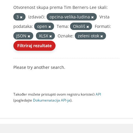
Otvorenost skupa prema Tim Berners-Lee skali:
3
Izdavači:
opcina-velika-ludina
Vrsta
podataka:
open
Tema:
Okoliš
Formati:
JSON
XLSX
Oznake:
zeleni otok
Filtriraj rezultate
Please try another search.
Također možete pristupiti ovom registru koristeći
API
(pogledajte
Dokumenаtаcijа API-jа
).