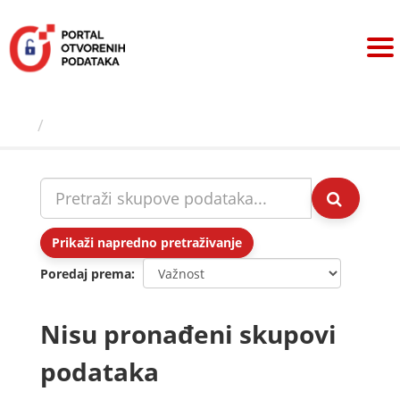
Preskoči
na
sadržaj
Skupovi podаtаkа
Prikaži napredno pretraživanje
Poredaj prema
Nisu pronađeni skupovi
podataka