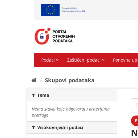
Preskoči
na
sadržaj
Skupovi podаtаkа
Tema
Nema stavki koje odgovaraju kriterijima
pretrage
P
Visokovrijedni podaci
N