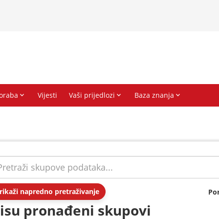
rikaži napredno pretraživanje
Po
isu pronađeni skupovi