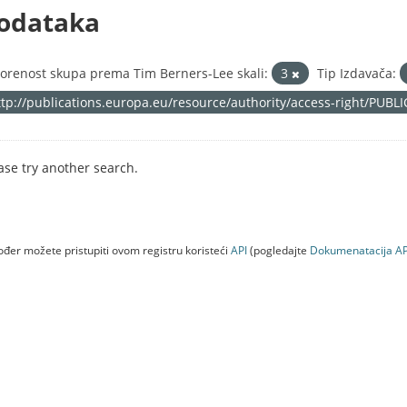
odataka
orenost skupa prema Tim Berners-Lee skali:
3
Tip Izdavača:
ttp://publications.europa.eu/resource/authority/access-right/PUBL
ase try another search.
đer možete pristupiti ovom registru koristeći
API
(pogledajte
Dokumenаtаcijа AP