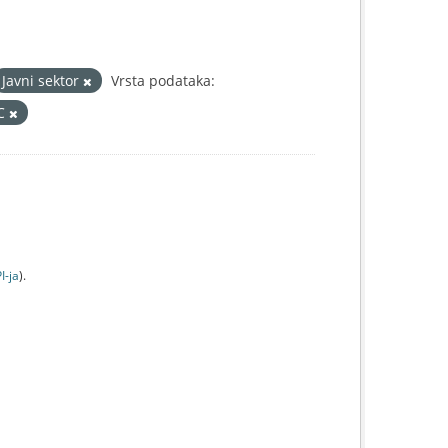
Javni sektor
Vrsta podataka:
IC
I-jа
).