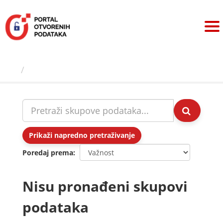
Preskoči
na
sadržaj
Skupovi podаtаkа
Prikaži napredno pretraživanje
Poredaj prema
Nisu pronađeni skupovi
podataka