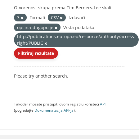
Otvorenost skupa prema Tim Berners-Lee skali:
3
Formati:
CSV
Izdavači:
opcina-dugopolje
Vrsta podataka:
http://publications.europa.eu/resource/authority/access-
right/PUBLIC
Filtriraj rezultate
Please try another search.
Također možete pristupiti ovom registru koristeći
API
(pogledajte
Dokumenаtаcijа API-jа
).