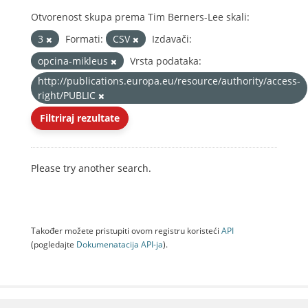
Otvorenost skupa prema Tim Berners-Lee skali:
3
Formati:
CSV
Izdavači:
opcina-mikleus
Vrsta podataka:
http://publications.europa.eu/resource/authority/access-
right/PUBLIC
Filtriraj rezultate
Please try another search.
Također možete pristupiti ovom registru koristeći
API
(pogledajte
Dokumenаtаcijа API-jа
).