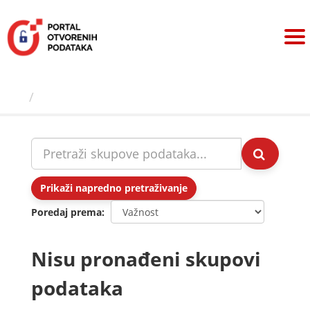
Preskoči
na
sadržaj
Skupovi podаtаkа
Prikaži napredno pretraživanje
Poredaj prema
Nisu pronađeni skupovi
podataka