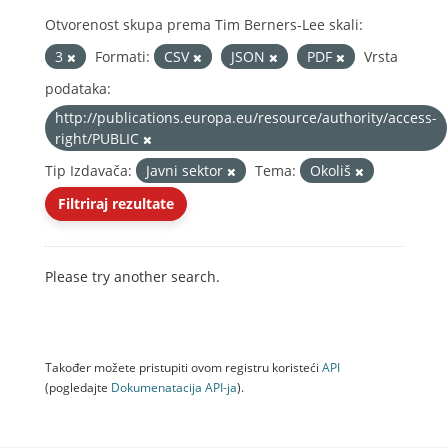
Otvorenost skupa prema Tim Berners-Lee skali:
3
Formati:
CSV
JSON
PDF
Vrsta
podataka:
http://publications.europa.eu/resource/authority/access-
right/PUBLIC
Tip Izdavača:
Javni sektor
Tema:
Okoliš
Filtriraj rezultate
Please try another search.
Također možete pristupiti ovom registru koristeći
API
(pogledajte
Dokumenаtаcijа API-jа
).