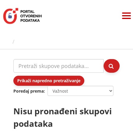
Preskoči
na
sadržaj
Skupovi podаtаkа
Prikaži napredno pretraživanje
Poredaj prema
Nisu pronađeni skupovi
podataka