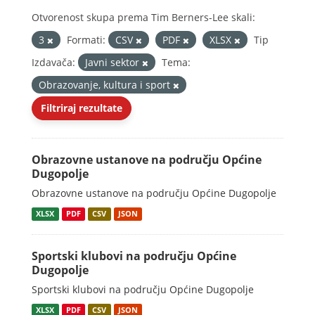
Otvorenost skupa prema Tim Berners-Lee skali:
3
Formati:
CSV
PDF
XLSX
Tip
Izdavača:
Javni sektor
Tema:
Obrazovanje, kultura i sport
Filtriraj rezultate
Obrazovne ustanove na području Općine
Dugopolje
Obrazovne ustanove na području Općine Dugopolje
XLSX
PDF
CSV
JSON
Sportski klubovi na području Općine
Dugopolje
Sportski klubovi na području Općine Dugopolje
XLSX
PDF
CSV
JSON