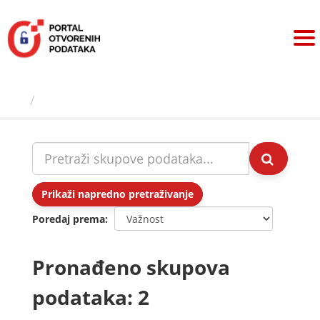
Preskoči
na
sadržaj
Skupovi podаtаkа
Prikaži napredno pretraživanje
Poredaj prema
Pronađeno skupova
podataka: 2