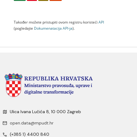
Također možete pristupiti ovom registru koristeći
API
(pogledajte
Dokumenаtаcijа API-jа
).