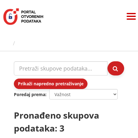
Preskoči
na
sadržaj
Skupovi podаtаkа
Prikaži napredno pretraživanje
Poredaj prema
Pronađeno skupova
podataka: 3