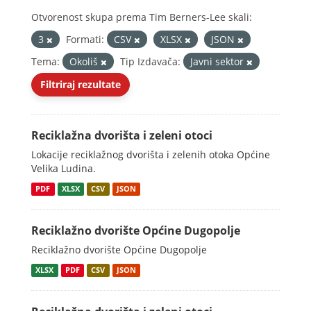
Otvorenost skupa prema Tim Berners-Lee skali:
3
Formati:
CSV
XLSX
JSON
Tema:
Okoliš
Tip Izdavača:
Javni sektor
Filtriraj rezultate
Reciklažna dvorišta i zeleni otoci
Lokacije reciklažnog dvorišta i zelenih otoka Općine
Velika Ludina.
PDF
XLSX
CSV
JSON
Reciklažno dvorište Općine Dugopolje
Reciklažno dvorište Općine Dugopolje
XLSX
PDF
CSV
JSON