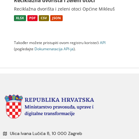
Reciklažna dvorišta i zeleni otoci
Reciklažna dvorišta i zeleni otoci Općine Mikleuš
XLSX
PDF
CSV
JSON
Također možete pristupiti ovom registru koristeći
API
(pogledajte
Dokumenаtаcijа API-jа
).