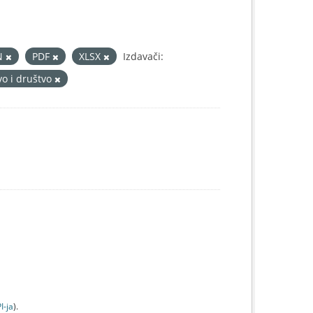
N
PDF
XLSX
Izdavači:
vo i društvo
I-jа
).