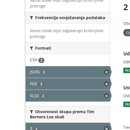
Nema stavki koje odgovaraju kriterijima
2
pretrage
Frekvencija osvježavanja podataka
Otv
Nema stavki koje odgovaraju kriterijima
O
pretrage
Formati
Ud
CSV
2
Udr
XL
JSON
2
PDF
2
Us
XLSX
Ust
2
XL
Otvorenost skupa prema Tim
Berners-Lee skali
Tako
3
2