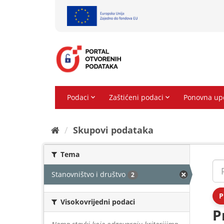
Preskoči
na
sadržaj
Skupovi podаtаkа
Tema
Stanovništvo i društvo
2
P
Visokovrijedni podaci
P