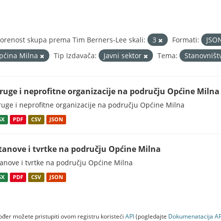
orenost skupa prema Tim Berners-Lee skali:
3
Formati:
JSO
pćina Milna
Tip Izdavača:
Javni sektor
Tema:
Stanovništ
ruge i neprofitne organizacije na području Općine Milna
uge i neprofitne organizacije na području Općine Milna
SX
PDF
CSV
JSON
tanove i tvrtke na području Općine Milna
anove i tvrtke na području Općine Milna
SX
PDF
CSV
JSON
đer možete pristupiti ovom registru koristeći
API
(pogledajte
Dokumenаtаcijа AP