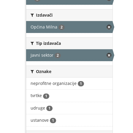
Izdavači
Općina Milna
2
Tip izdavača
Javni sektor
2
Oznake
neprofitne organizacije
1
tvrtke
1
udruge
1
ustanove
1