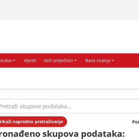
rikaži napredno pretraživanje
Po
ronađeno skupova podataka: