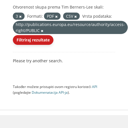
Otvorenost skupa prema Tim Berners-Lee skali:
3
Formati:
PDF
CSV
Vrsta podataka:
http://publications.europa.eu/resource/authority/access-
right/PUBLIC
Filtriraj rezultate
Please try another search.
Također možete pristupiti ovom registru koristeći
API
(pogledajte
Dokumenаtаcijа API-jа
).