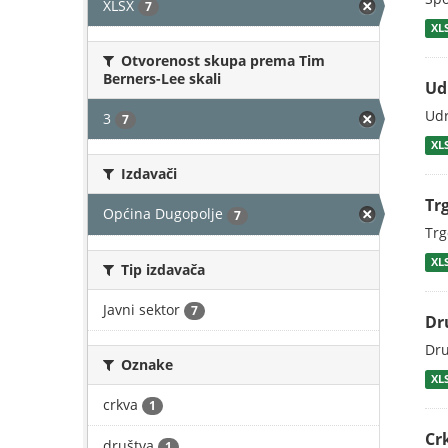
XLSX
7
XL
Otvorenost skupa prema Tim
Berners-Lee skali
Ud
Udr
3
7
XL
Izdavači
Tr
Općina Dugopolje
7
Trg
XL
Tip izdavača
Javni sektor
7
Dr
Dru
Oznake
XL
crkva
1
Cr
društva
1