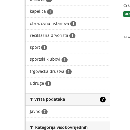
Crk
kapelica
1
XL
obrazovna ustanova
1
reciklažna drvorišta
1
Tako
sport
1
sportski klubovi
1
trgovačka društva
1
udruge
1
Vrsta podataka
?
Javno
7
Kategorija visokovrijednih