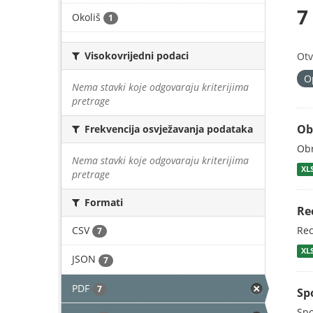
7
Okoliš
1
Visokovrijedni podaci
Otv
O
Nema stavki koje odgovaraju kriterijima
pretrage
Ob
Frekvencija osvježavanja podataka
Obr
Nema stavki koje odgovaraju kriterijima
XL
pretrage
Formati
Re
CSV
Rec
7
XL
JSON
7
PDF
7
Sp
Spo