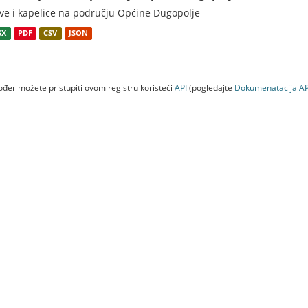
ve i kapelice na području Općine Dugopolje
SX
PDF
CSV
JSON
đer možete pristupiti ovom registru koristeći
API
(pogledajte
Dokumenаtаcijа AP