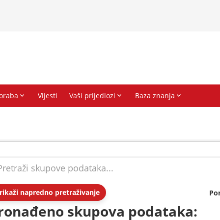
rikaži napredno pretraživanje
Po
ronađeno skupova podataka: