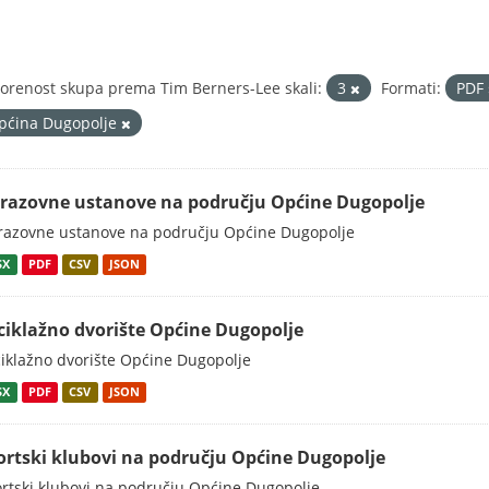
orenost skupa prema Tim Berners-Lee skali:
3
Formati:
PDF
pćina Dugopolje
razovne ustanove na području Općine Dugopolje
azovne ustanove na području Općine Dugopolje
SX
PDF
CSV
JSON
ciklažno dvorište Općine Dugopolje
iklažno dvorište Općine Dugopolje
SX
PDF
CSV
JSON
ortski klubovi na području Općine Dugopolje
rtski klubovi na području Općine Dugopolje