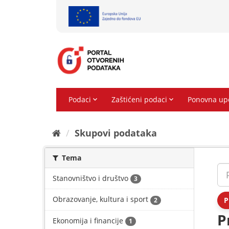
Preskoči
na
sadržaj
Skupovi podаtаkа
Tema
Stanovništvo i društvo
3
Obrazovanje, kultura i sport
P
2
P
Ekonomija i financije
1