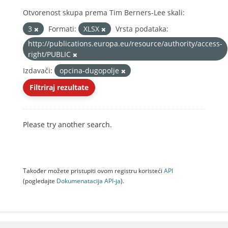
Otvorenost skupa prema Tim Berners-Lee skali:
3
Formati:
XLSX
Vrsta podataka:
http://publications.europa.eu/resource/authority/access-
right/PUBLIC
Izdavači:
opcina-dugopolje
Filtriraj rezultate
Please try another search.
Također možete pristupiti ovom registru koristeći
API
(pogledajte
Dokumenаtаcijа API-jа
).