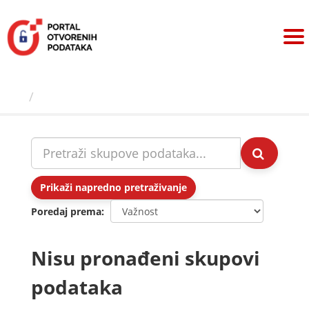
Preskoči
na
sadržaj
Skupovi podаtаkа
Prikaži napredno pretraživanje
Poredaj prema
Nisu pronađeni skupovi
podataka