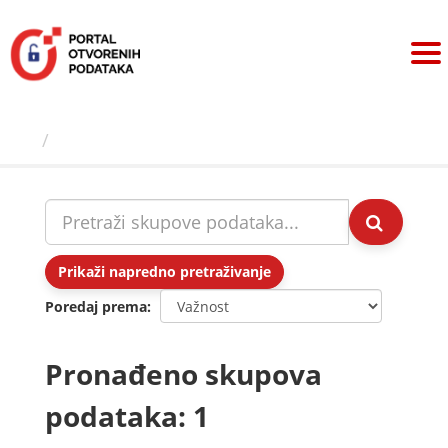
Preskoči
na
sadržaj
Skupovi podаtаkа
Prikaži napredno pretraživanje
Poredaj prema
Pronađeno skupova
podataka: 1