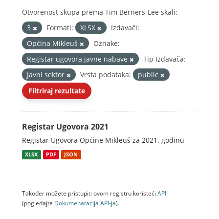
Otvorenost skupa prema Tim Berners-Lee skali:
3
Formati:
XLSX
Izdavači:
Općina Mikleuš
Oznake:
Registar ugovora javne nabave
Tip Izdavača:
Javni sektor
Vrsta podataka:
public
Filtriraj rezultate
Registar Ugovora 2021
Registar Ugovora Općine Mikleuš za 2021. godinu
XLSX
PDF
JSON
Također možete pristupiti ovom registru koristeći
API
(pogledajte
Dokumenаtаcijа API-jа
).