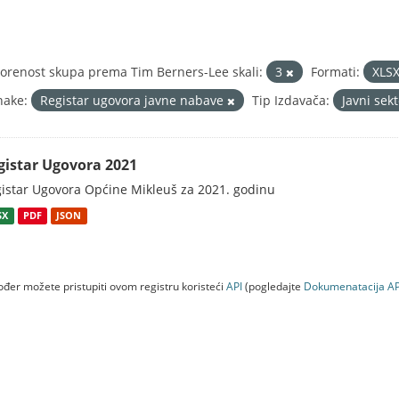
orenost skupa prema Tim Berners-Lee skali:
3
Formati:
XLS
nake:
Registar ugovora javne nabave
Tip Izdavača:
Javni sek
gistar Ugovora 2021
istar Ugovora Općine Mikleuš za 2021. godinu
SX
PDF
JSON
đer možete pristupiti ovom registru koristeći
API
(pogledajte
Dokumenаtаcijа AP