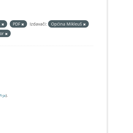
X
PDF
Izdavači:
Općina Mikleuš
tor
I-jа
).