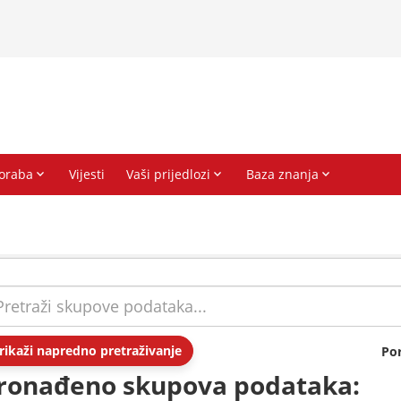
rikaži napredno pretraživanje
Po
ronađeno skupova podataka: