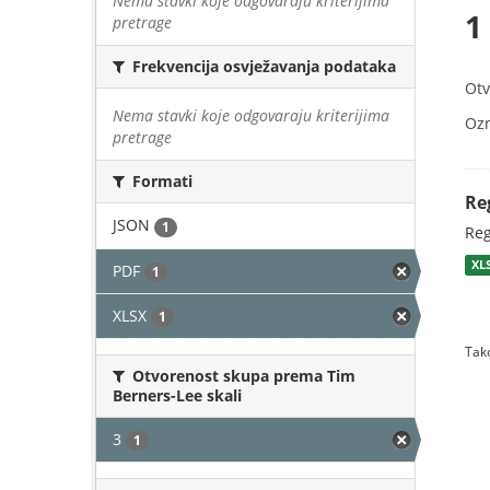
Nema stavki koje odgovaraju kriterijima
1
pretrage
Frekvencija osvježavanja podataka
Otv
Nema stavki koje odgovaraju kriterijima
Oz
pretrage
Formati
Re
JSON
1
Reg
XL
PDF
1
XLSX
1
Tako
Otvorenost skupa prema Tim
Berners-Lee skali
3
1