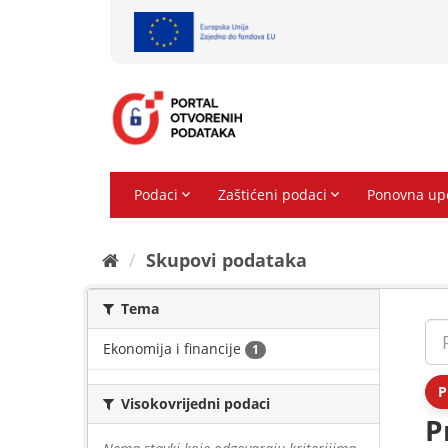
Preskoči
na
sadržaj
Skupovi podаtаkа
Tema
Ekonomija i financije
1
P
Visokovrijedni podaci
P