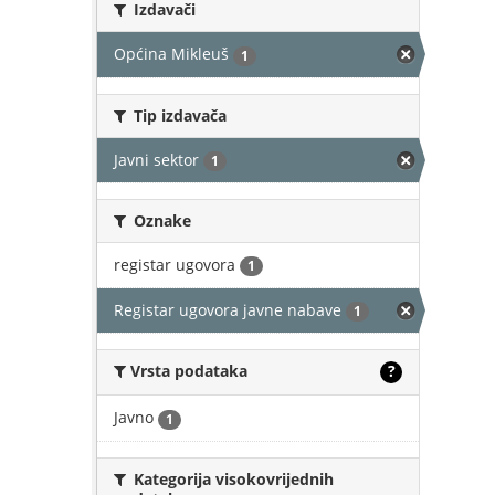
Izdavači
Općina Mikleuš
1
Tip izdavača
Javni sektor
1
Oznake
registar ugovora
1
Registar ugovora javne nabave
1
Vrsta podataka
?
Javno
1
Kategorija visokovrijednih