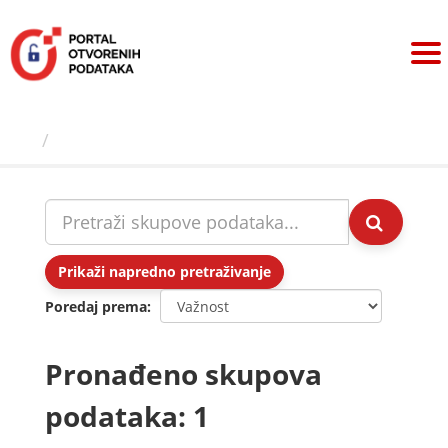
Preskoči
na
sadržaj
Skupovi podаtаkа
Prikaži napredno pretraživanje
Poredaj prema
Pronađeno skupova
podataka: 1