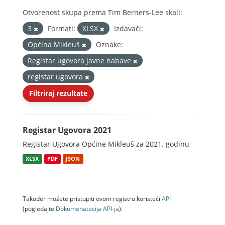
Otvorenost skupa prema Tim Berners-Lee skali:
3
Formati:
XLSX
Izdavači:
Općina Mikleuš
Oznake:
Registar ugovora javne nabave
registar ugovora
Filtriraj rezultate
Registar Ugovora 2021
Registar Ugovora Općine Mikleuš za 2021. godinu
XLSX
PDF
JSON
Također možete pristupiti ovom registru koristeći
API
(pogledajte
Dokumenаtаcijа API-jа
).