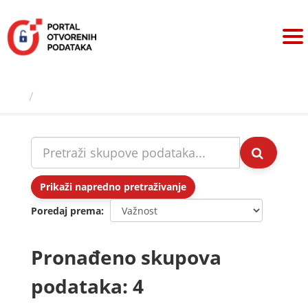
Preskoči
na
sadržaj
Skupovi podаtаkа
Prikaži napredno pretraživanje
Poredaj prema
Pronađeno skupova
podataka: 4