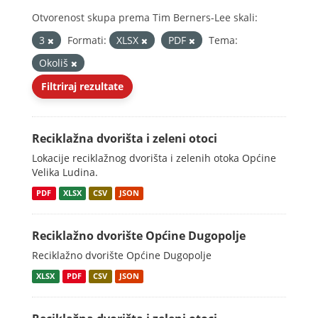
Otvorenost skupa prema Tim Berners-Lee skali:
3
Formati:
XLSX
PDF
Tema:
Okoliš
Filtriraj rezultate
Reciklažna dvorišta i zeleni otoci
Lokacije reciklažnog dvorišta i zelenih otoka Općine
Velika Ludina.
PDF
XLSX
CSV
JSON
Reciklažno dvorište Općine Dugopolje
Reciklažno dvorište Općine Dugopolje
XLSX
PDF
CSV
JSON