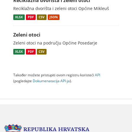
Reciklažna dvorišta i zeleni otoci
Reciklažna dvorišta i zeleni otoci Općine Mikleuš
XLSX
PDF
CSV
JSON
Zeleni otoci
Zeleni otoci na području Općine Posedarje
XLSX
PDF
CSV
Također možete pristupiti ovom registru koristeći
API
(pogledajte
Dokumenаtаcijа API-jа
).