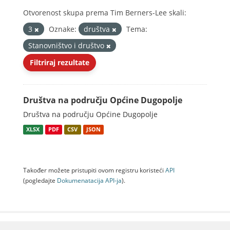
Otvorenost skupa prema Tim Berners-Lee skali:
3
Oznake:
društva
Tema:
Stanovništvo i društvo
Filtriraj rezultate
Društva na području Općine Dugopolje
Društva na području Općine Dugopolje
XLSX
PDF
CSV
JSON
Također možete pristupiti ovom registru koristeći
API
(pogledajte
Dokumenаtаcijа API-jа
).