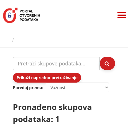
Preskoči
na
sadržaj
Skupovi podаtаkа
Prikaži napredno pretraživanje
Poredaj prema
Pronađeno skupova
podataka: 1