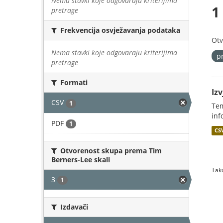
Nema stavki koje odgovaraju kriterijima
1
pretrage
Frekvencija osvježavanja podataka
Otv
Nema stavki koje odgovaraju kriterijima
p
pretrage
Formati
Iz
CSV
1
Tem
inf
PDF
1
CS
Otvorenost skupa prema Tim
Berners-Lee skali
Tako
3
1
Izdavači