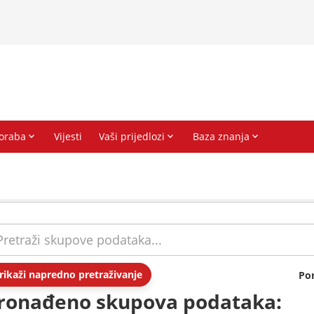
rikaži napredno pretraživanje
Po
ronađeno skupova podataka: