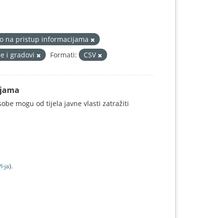
o na pristup informacijama
je i gradovi
Formati:
CSV
ijama
be mogu od tijela javne vlasti zatražiti
I-jа
).