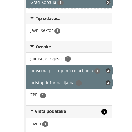
Grad Korčula
1
Tip izdavača
Javni sektor
1
Oznake
godišnje izvješće
1
pravo na pristup informacijama
1
pristup informacijama
1
ZPPI
1
Vrsta podataka
?
Javno
1