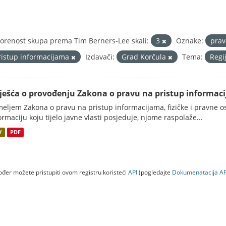
orenost skupa prema Tim Berners-Lee skali:
3
Oznake:
prav
ristup informacijama
Izdavači:
Grad Korčula
Tema:
Regi
vješća o provođenju Zakona o pravu na pristup informac
eljem Zakona o pravu na pristup informacijama, fizičke i pravne oso
ormaciju koju tijelo javne vlasti posjeduje, njome raspolaže...
V
PDF
đer možete pristupiti ovom registru koristeći
API
(pogledajte
Dokumenаtаcijа AP