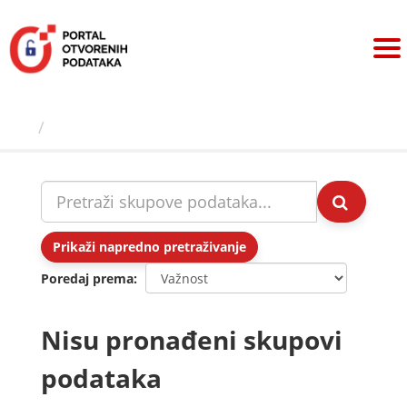
Preskoči
na
sadržaj
Skupovi podаtаkа
Prikaži napredno pretraživanje
Poredaj prema
Nisu pronađeni skupovi
podataka