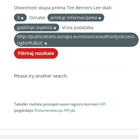
Otvorenost skupa prema Tim Berners-Lee skali:
3
Oznake:
pristup informacijama
godišnje izvješće
Vrsta podataka:
http://publications.europa.eu/resource/authority/access-
right/PUBLIC
Filtriraj rezultate
Please try another search.
Također možete pristupiti ovom registru koristeći
API
(pogledajte
Dokumenаtаcijа API-jа
).